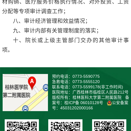
材购销、医疗服务价格执行情况、对外投资、工资
分配等专项审计调查工作；
八、审计经济管理和效益情况；
九、审计内部有关管理制度的落实；
十、院长或上级主管部门交办的其他审计事
项。
预约电话：0773-5590775
急救电话：0773-5555120
联系电话：0773-5599178(非工作时间)
医院地址：广西桂林市临桂区人民路212号
版权所有：桂林医科大学第二附属医院 备
案号：桂ICP备 06010128号
公安备案
号：
45031202000166