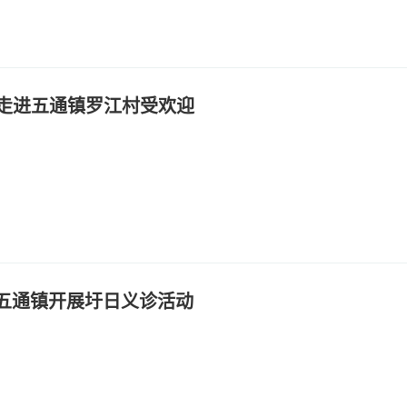
走进五通镇罗江村受欢迎
赴五通镇开展圩日义诊活动