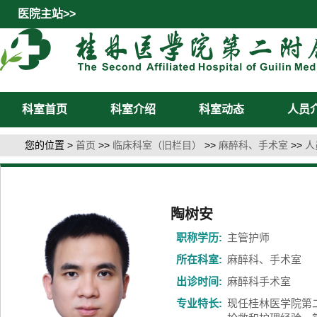
医院主站>>
科室首页
科室介绍
科室动态
人员
您的位置 >
首页
>>
临床科室（旧栏目）
>>
麻醉科、手术室
>>
人
陶树安
职称学历:
主管护师
所在科室:
麻醉科、手术室
出诊时间:
麻醉科手术室
专业特长:
现任桂林医学院第