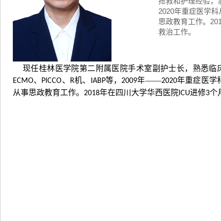
抢救和护理经验，掌握
2020年重症医学
思政教育工作。20
救治工作。
现任桂林医学院第二附属医院手术室副护士长，熟悉临
、
、
机、
等，
年——
年重症医学
ECMO
PICCO
R
IABP
2009
2020
从事思政教育工作。
年在四川大学华西医院
进修
个
2018
ICU
3