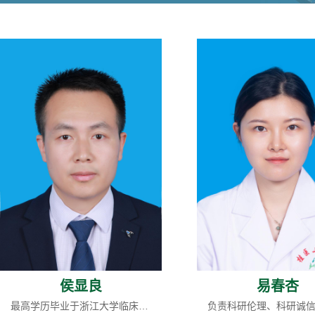
侯显良
易春杏
最高学历毕业于浙江大学临床医学院，获医学博士学位。擅长遗传学与免疫学检验诊断。近年来，主要从事遗传与免疫学临床检验及基础研究工作；承担与完成国家、省部和市级课题多项，其中主持国家、省级及市级课题5项；以第一作者在《Frontiers in immunology》、《Liver International》、《Genes and Immunity》、《Clinical Immunology》以及《Molecular Immunology》等SCI期刊发表学术论文14篇